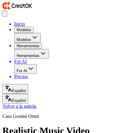
Inicio
Modelos
Modelos
Herramientas
Herramientas
For AI
For AI
Precios
Español
Español
Volver a la galería
Caso Gemini Omni
Realistic Music Video