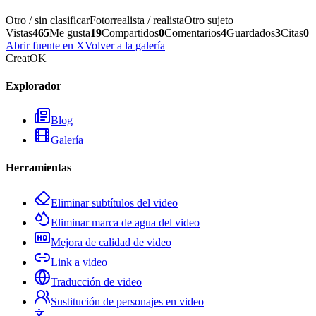
Otro / sin clasificar
Fotorrealista / realista
Otro sujeto
Vistas
465
Me gusta
19
Compartidos
0
Comentarios
4
Guardados
3
Citas
0
Abrir fuente en X
Volver a la galería
CreatOK
Explorador
Blog
Galería
Herramientas
Eliminar subtítulos del video
Eliminar marca de agua del video
Mejora de calidad de video
Link a video
Traducción de video
Sustitución de personajes en video