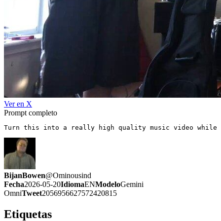
Ver en X
Prompt completo
Turn this into a really high quality music video while 
BijanBowen
@
Ominousind
Fecha
2026-05-20
Idioma
EN
Modelo
Gemini
Omni
Tweet
2056956627572420815
Etiquetas