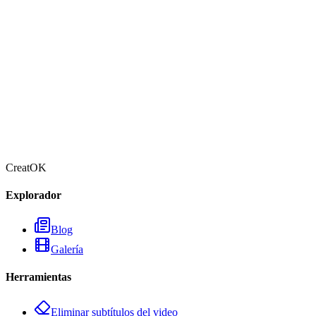
Probar ahora
Ver sitio web
CreatOK
Explorador
Blog
Galería
Herramientas
Eliminar subtítulos del video