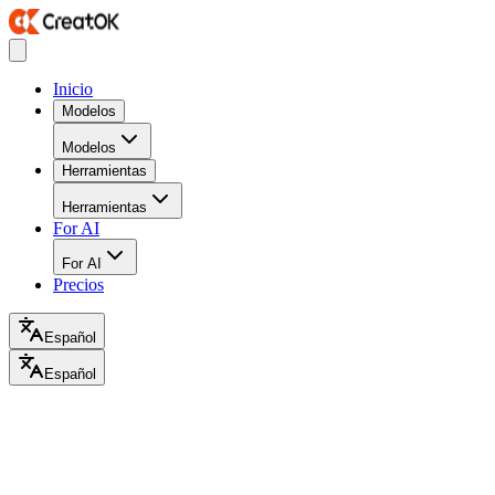
Inicio
Modelos
Modelos
Herramientas
Herramientas
For AI
For AI
Precios
Español
Español