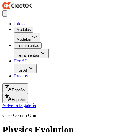
Inicio
Modelos
Modelos
Herramientas
Herramientas
For AI
For AI
Precios
Español
Español
Volver a la galería
Caso Gemini Omni
Physics Evolution