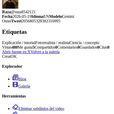
Raza
@
raza8542121
Fecha
2026-05-19
Idioma
EN
Modelo
Gemini
Omni
Tweet
2056805328382316995
Etiquetas
Explicación / tutorial
Fotorrealista / realista
Ciencia / concepto
Vistas
480
Me gusta
5
Compartidos
0
Comentarios
0
Guardados
0
Citas
0
Abrir fuente en X
Volver a la galería
CreatOK
Explorador
Blog
Galería
Herramientas
Eliminar subtítulos del video