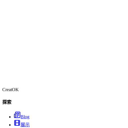
不需要 TikTok 帳號就能下載嗎？
可以下載私密 TikTok 影片嗎？
立即開始
開始下載 TikTok 影片
免費註冊 CreatOK，解鎖完整的 TikTok 工具套件，包括影片
下載、創作者分析、AI 影片生成等功能。
免費註冊
查看定價
也可以試試：
TikTok 創作者分析工具 — 分析任意創作者數據
CreatOK
探索
Blog
展示