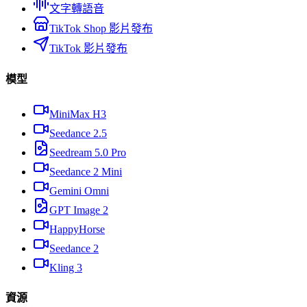
文字轉語音
TikTok Shop 影片發布
TikTok 影片發布
模型
MiniMax H3
Seedance 2.5
Seedream 5.0 Pro
Seedance 2 Mini
Gemini Omni
GPT Image 2
HappyHorse
Seedance 2
Kling 3
資源