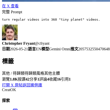
在 X 查看
完整 Prompt
turn regular videos into 360 "tiny planet" videos.
Christopher Fryant
@
cfryant
日期
2026-05-21
語言
EN
模型
Gemini Omni
推文
2057532550470648
標籤
其他 / 待歸類
待歸類風格
其他主體
瀏覽
1.8K
按讚
42
分享
1
評論
4
收藏
16
引用
1
打開 X 原帖
返回案例庫
CreatOK
探索