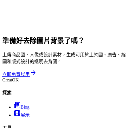
探索 GPT-Image-2 圖片生成
適合文字海報、商品概念圖和更複雜的視覺生成。
開啟探索 GPT-Image-2 圖片生成
準備好去除圖片背景了嗎？
上傳商品圖、人像或設計素材，生成可用於上架圖、廣告、縮
圖和版式設計的透明去背圖。
立即免費試用
CreatOK
探索
Blog
展示
工具