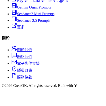
KeyAPI - Data API for AI Agents
Gemini Omni Prompts
Seedance2 Mini Prompts
Seedance 2.5 Prompts
更多
關於
關於我們
聯絡我們
電子郵件支援
隱私政策
服務條款
©
2026
CreatOK. All rights reserved. Built with 🍹