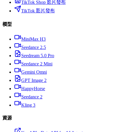
TikTok Shop 影片發布
TikTok 影片發布
模型
MiniMax H3
Seedance 2.5
Seedream 5.0 Pro
Seedance 2 Mini
Gemini Omni
GPT Image 2
HappyHorse
Seedance 2
Kling 3
資源