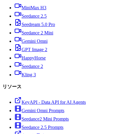
MiniMax H3
Seedance 2.5
Seedream 5.0 Pro
Seedance 2 Mini
Gemini Omni
GPT Image 2
HappyHorse
Seedance 2
Kling 3
リソース
KeyAPI - Data API for AI Agents
Gemini Omni Prompts
Seedance2 Mini Prompts
Seedance 2.5 Prompts