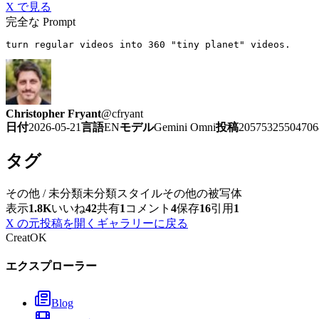
X で見る
完全な Prompt
turn regular videos into 360 "tiny planet" videos.
Christopher Fryant
@
cfryant
日付
2026-05-21
言語
EN
モデル
Gemini Omni
投稿
20575325504706
タグ
その他 / 未分類
未分類スタイル
その他の被写体
表示
1.8K
いいね
42
共有
1
コメント
4
保存
16
引用
1
X の元投稿を開く
ギャラリーに戻る
CreatOK
エクスプローラー
Blog